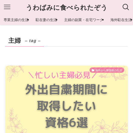
うわばみに食べられたぞう
専業主婦の生活
駐在妻の生活
主婦の副業・在宅ワーク
海外駐在生活
主婦
– tag –
海外から帰国後の生活