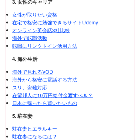
3. 女性のキャリア
女性が取りたい資格
在宅で格安に勉強できるサイトUdemy
オンライン英会話3社比較
海外で転職活動
転職にリンクトイン活用方法
4. 海外生活
海外で見れるVOD
海外から格安に電話する方法
スリ、盗難対応
在留邦人に10万円給付金渡すべき？
日本に帰ったら買いたいもの
5. 駐在妻
駐在妻ヒエラルキー
駐在妻になるには？