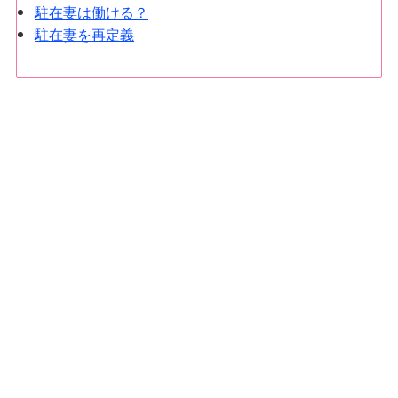
駐在妻は働ける？
駐在妻を再定義