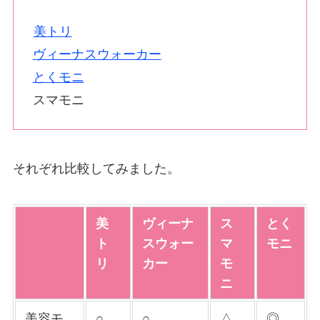
美トリ
ヴィーナスウォーカー
とくモニ
スマモニ
それぞれ比較してみました。
美
ヴィーナ
ス
とく
ト
スウォー
マ
モニ
リ
カー
モ
ニ
美容モ
○
○
△
◎