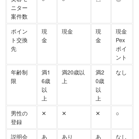
ニター
案件数
ポイン
現
現金
現
現金
ト交換
金
金
Pex
先
ポイ
ント
年齢制
満1
満20歳以
満2
なし
限
6歳
上
0歳
以
以
上
上
男性の
✕
✕
✕
○
登録
説明会
あ
あり
あ
なし