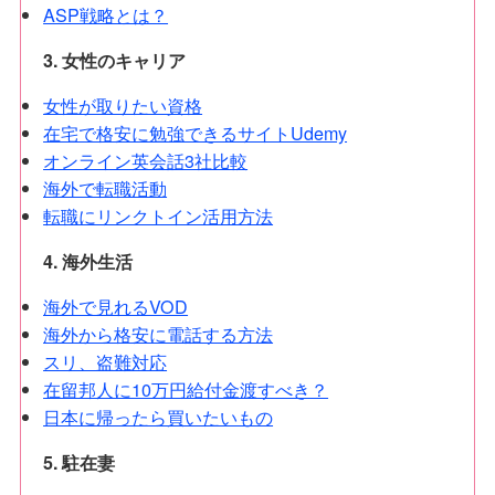
ASP戦略とは？
3. 女性のキャリア
女性が取りたい資格
在宅で格安に勉強できるサイトUdemy
オンライン英会話3社比較
海外で転職活動
転職にリンクトイン活用方法
4. 海外生活
海外で見れるVOD
海外から格安に電話する方法
スリ、盗難対応
在留邦人に10万円給付金渡すべき？
日本に帰ったら買いたいもの
5. 駐在妻