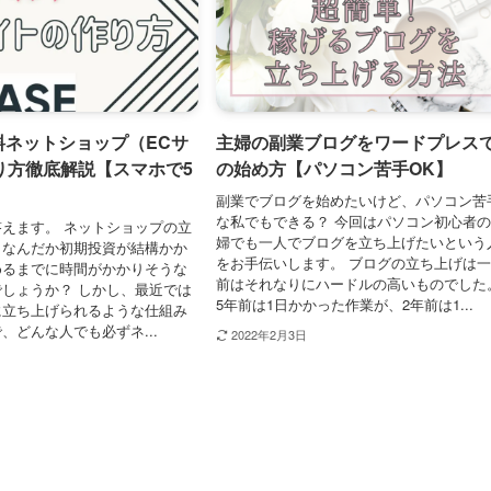
料ネットショップ（ECサ
主婦の副業ブログをワードプレス
り方徹底解説【スマホで5
の始め方【パソコン苦手OK】
副業でブログを始めたいけど、パソコン苦
な私でもできる？ 今回はパソコン初心者
えます。 ネットショップの立
婦でも一人でブログを立ち上げたいという
となんだか初期投資が結構かか
をお手伝いします。 ブログの立ち上げは
めるまでに時間がかかりそうな
前はそれなりにハードルの高いものでした
しょうか？ しかし、最近では
5年前は1日かかった作業が、2年前は1...
に立ち上げられるような仕組み
、どんな人でも必ずネ...
2022年2月3日