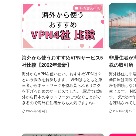
駐在妻の生活
海外から使うおすすめVPNサービス5
非居住者が
社比較【2022年最新】
株の取引所
海外からVPNを使いたい。おすすめVPNは？
海外移住し非
という悩みを解決します。 VPNはもともと第
券口座は開設
三者からネットワークを盗み見られるリスク
座を閉鎖しな
を下げるためのサービスでした。 最近では海
生じます。 NI
外から日本のネットワークにつなぐことがで
す。 気づかず
きるので海外在住者からも人気ですよね...
を凍結されてし
2022年5月4日
2021年5月12日