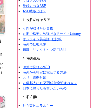
ブログの始め方
活
登録すべきASP
ASP戦略とは？
3. 女性のキャリア
女性が取りたい資格
在宅で格安に勉強できるサイトUdemy
オンライン英会話3社比較
職
海外で転職活動
転職にリンクトイン活用方法
帰
4. 海外生活
とい
海外で見れるVOD
とい
海外から格安に電話する方法
です
スリ、盗難対応
在留邦人に10万円給付金渡すべき？
日本に帰ったら買いたいもの
5. 駐在妻
ぐ
駐在妻ヒエラルキー