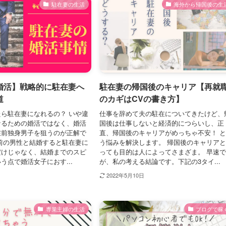
駐在妻の生活
海外から帰国後の生
婚活】戦略的に駐在妻へ
駐在妻の帰国後のキャリア【再就
道
のカギはCVの書き方】
ら駐在妻になれるの？ いや違
仕事を辞めて夫の駐在についてきたけど、
なるための婚活ではなく、婚活
国後は仕事しないと経済的につらいし、正
在前独身男子を狙うのが正解で
直、帰国後のキャリアがめっちゃ不安！ 
前の男性と結婚すると駐在妻に
う悩みを解決します。 帰国後のキャリア
だけじゃなく、結婚までのスピ
っても目的は人によってさまざま。 早速
う点で婚活女子におす...
が、私の考える結論です。下記の3タイ...
2022年5月10日
専業主婦の生活
ブログで稼