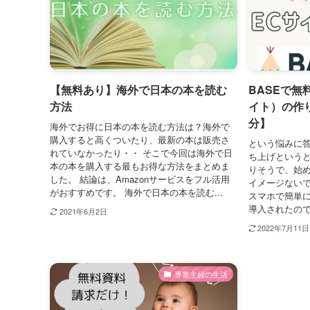
【無料あり】海外で日本の本を読む
BASEで無
方法
イト）の作
分】
海外でお得に日本の本を読む方法は？海外で
購入すると高くついたり、最新の本は販売さ
という悩みに答
れていなかったり・・ そこで今回は海外で日
ち上げという
本の本を購入する最もお得な方法をまとめま
りそうで、始
した。 結論は、Amazonサービスをフル活用
イメージないで
がおすすめです。 海外で日本の本を読む...
スマホで簡単
導入されたので
2021年6月2日
2022年7月11日
専業主婦の生活