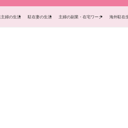
業主婦の生活
駐在妻の生活
主婦の副業・在宅ワーク
海外駐在