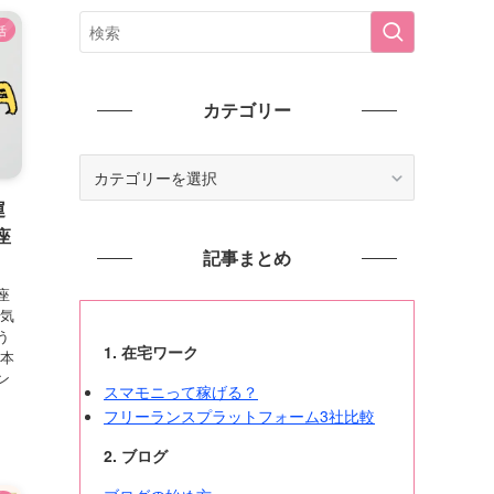
活
カテゴリー
カ
テ
運
ゴ
座
リ
記事まとめ
ー
座
 気
う
1. 在宅ワーク
日本
ン
スマモニって稼げる？
フリーランスプラットフォーム3社比較
2. ブログ