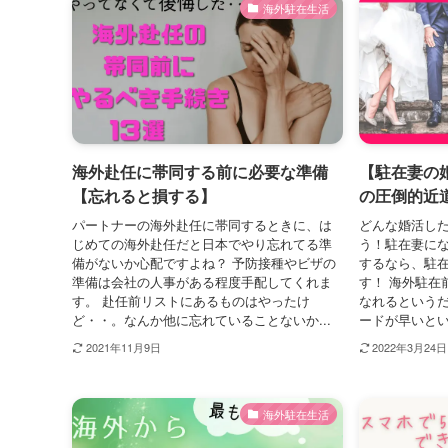
海外駐在生活
海外赴任に帯同する前に必要な準備
【駐在妻の
【忘れると損する】
の圧倒的近
パートナーの海外赴任に帯同するときに、は
どんな婚活した
じめての海外赴任だと日本でやり忘れてる準
う！駐在妻に
備がないか心配ですよね？ 予防接種やビザの
するなら、駐
準備は会社の人事がある程度手配してくれま
す！ 海外駐在
す。 赴任前リストにあるものはやったけ
なれるという
ど・・。なんか他に忘れていることないか...
ードが早いとい
2021年11月9日
2022年3月24日
海外駐在生活