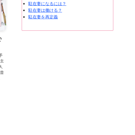
駐在妻になるには？
駐在妻は働ける？
駐在妻を再定義
で
手
の主
人
一昔
。