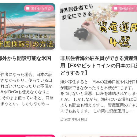
海外駐在生活
海外駐在生
海外から開設可能な米国
非居住者海外駐在員ができる資産
用【FXやビットコインの日本の口
どうする？】
居住者になった場合、日本の証
できなかったり、使っている口
海外移住すると、日本の証券口座や銀行口
ければいけなかったりと不便が
が開設できなかったりと不便が生じます。
SAやiDeCoも使えなくなりま
をつけないと最悪、口座を凍結されてしま
にそのまま使っていると、口座
とか。 しかしながら、海外にいる場合は
まうとか。 しかしながら...
よりも貯金も増えますし、資産運用のチャ
スでもあります。 この間に資産運用し...
2021年6月16日